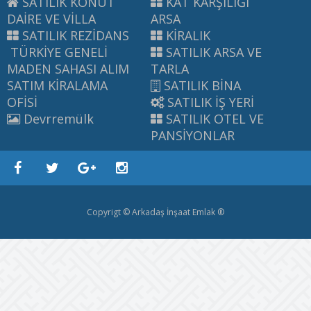
SATILIK KONUT
KAT KARŞILIĞI
DAİRE VE VİLLA
ARSA
SATILIK REZİDANS
KİRALIK
TÜRKİYE GENELİ
SATILIK ARSA VE
MADEN SAHASI ALIM
TARLA
SATIM KİRALAMA
SATILIK BİNA
OFİSİ
SATILIK İŞ YERİ
Devrremülk
SATILIK OTEL VE
PANSİYONLAR
Copyrigt © Arkadaş İnşaat Emlak ®