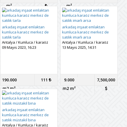
m²
m²
arkadaş inşaat emlaktan
arkadaş inşaat emlaktan
kumluca karaöz merkez de
kumluca karaöz merkez de
satılık tarla
satılık imarlı arsa
Antalya
/
Kumluca
/
karaöz
Antalya
/
Kumluca
/
karaöz
09 Mayıs 2023, 16:23
13 Mayıs 2025, 14:31
190.000
111
9.000
7,500,000
m2 m²
m2 m²
arkadaş inşaat emlaktan
kumluca karaöz merkez de
satılık müstakil bina
Antalya
/
Kumluca
/
karaöz