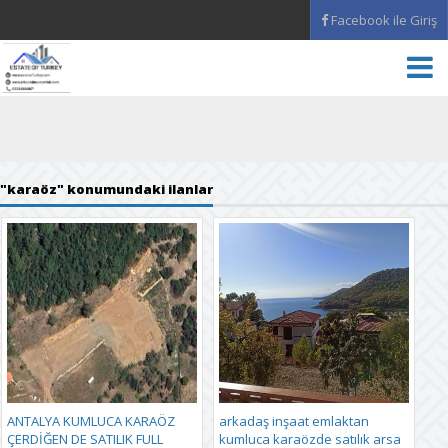
Facebook ile Giriş
"karaöz" konumundaki ilanlar
ANTALYA KUMLUCA KARAÖZ
arkadaş inşaat emlaktan
ÇERDİĞEN DE SATILIK FULL
kumluca karaözde satılık arsa