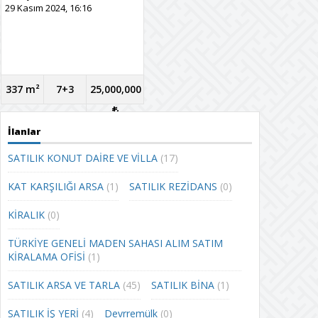
29 Kasım 2024, 16:16
337 m²
7+3
25,000,000
İlanlar
SATILIK KONUT DAİRE VE VİLLA
(17)
KAT KARŞILIĞI ARSA
(1)
SATILIK REZİDANS
(0)
KİRALIK
(0)
TÜRKİYE GENELİ MADEN SAHASI ALIM SATIM
KİRALAMA OFİSİ
(1)
SATILIK ARSA VE TARLA
(45)
SATILIK BİNA
(1)
SATILIK İŞ YERİ
(4)
Devrremülk
(0)