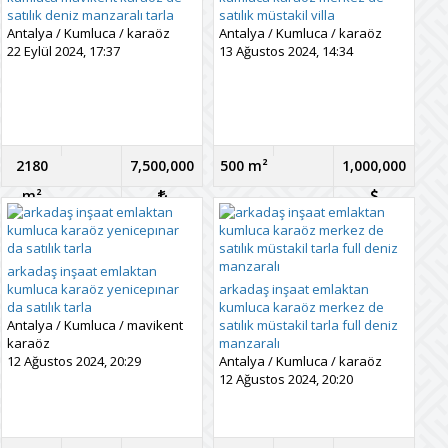
satılık deniz manzaralı tarla
satılık müstakil villa
Antalya
/
Kumluca
/
karaöz
Antalya
/
Kumluca
/
karaöz
22 Eylül 2024, 17:37
13 Ağustos 2024, 14:34
2180
7,500,000
500 m²
1,000,000
m²
arkadaş inşaat emlaktan
kumluca karaöz yenicepınar
arkadaş inşaat emlaktan
da satılık tarla
kumluca karaöz merkez de
Antalya
/
Kumluca
/
mavikent
satılık müstakil tarla full deniz
karaöz
manzaralı
12 Ağustos 2024, 20:29
Antalya
/
Kumluca
/
karaöz
12 Ağustos 2024, 20:20